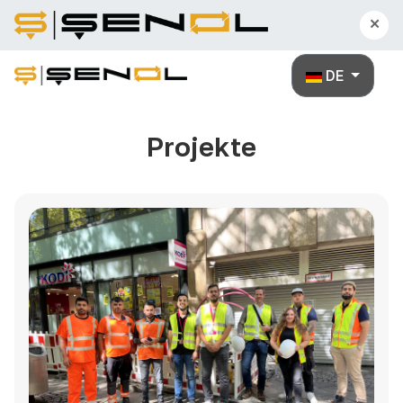
×
Sprache auswä
DE
Projekte